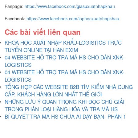
Fanpage:
https://www.facebook.com/giasuxuatnhapkhau
Facebook:
https://www.facebook.com/lophocxuatnhapkhau
Các bài viết liên quan
KHÓA HỌC XUẤT NHẬP KHẨU-LOGISTICS TRỰC
TUYẾN ONLINE TẠI HAN EXIM
04 WEBSITE HỖ TRỢ TRA MÃ HS CHO DÂN XNK-
LOGISTICS
04 WEBSITE HỖ TRỢ TRA MÃ HS CHO DÂN XNK-
LOGISTICS
TỔNG HỢP CÁC WEBSITE B2B TÌM KIẾM NHÀ CUNG
CẤP, KHÁCH HÀNG LỚN NHẤT THẾ GIỚI
NHỮNG LƯU Ý QUAN TRỌNG KHI ĐỌC CHÚ GIẢI
TRONG PHÂN LOẠI HÀNG HÓA VÀ TRA MÃ HS
BÍ QUYẾT TRA MÃ HS CHƯA AI DẠY BẠN- PHẦN 1