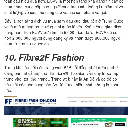
toàn cầu hiệu quả hơn. ECVV là một nền tảng khá đáng tin cậy để
mua hàng, cung cấp cho người mua toàn cầu thông tin hiện tại và
chất lượng về các nhà cung cấp và các sản phẩm và gói.
Đây là nền tảng dịch vụ mua sắm đầu cuối đầu tiên ở Trung Quốc
và là nhà quảng bá thương mại quốc tế lớn. Khối lượng giao dịch
hàng năm trên ECVV ước tính là 5.000 triệu đô la. ECVV đã có
hơn 2.000.000 người dùng đăng ký và nhận được 800.000 người
mua từ hơn 200 quốc gia.
10. Fibre2F Fashion
Trong khi hầu hết các trang web B2B nổi tiếng nhất dường như
đang bán tất cả mọi thứ, thì Fibre2F Fashion vẫn duy trì sự tập
trung vào, tốt, thời trang.. Trang web này là Ấn Độ và do đó có
hầu hết các nhà cung cấp Ấn Độ. Tuy nhiên, chất lượng là hoàn
hảo.