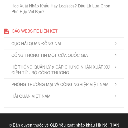
Học Xuất Nhập Khẩu Hay Logistics? Đâu Là Lựa Chọn
Phù Hợp Với Bạn?
CÁC WEBSITE LIÊN KẾT
CỤC HẢI QUAN ĐỒNG NAI
CỔNG THÔNG TIN MỘT CỬA QUỐC GIA
HỆ THỐNG QUẢN LÝ & CẤP CHỨNG NHẬN XUẤT XỨ
ĐIỆN TỬ - BỘ CÔNG THƯƠNG
PHÒNG THƯƠNG MẠI VÀ CÔNG NGHIỆP VIỆT NAM
HẢI QUAN VIỆT NAM
© Bản quyền thuộc về CLB Yêu xuất nhập khẩu Hà Nội (HAN