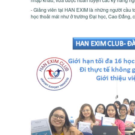
nhập khẩu, vừa được huấn luyện các kỹ năng nghiệ
- Giảng viên tại HAN EXIM là những người cầu to
học thoải mái như ở trường Đại học, Cao Đẳng, c