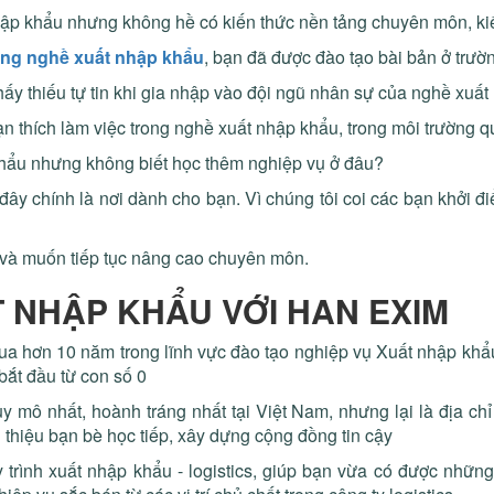
hập khẩu nhưng không hề có kiến thức nền tảng chuyên môn, ki
rong nghề xuất nhập khẩu
, bạn đã được đào tạo bài bản ở trườ
y thiếu tự tin khi gia nhập vào đội ngũ nhân sự của nghề xuấ
n thích làm việc trong nghề xuất nhập khẩu, trong môi trường q
khẩu nhưng không biết học thêm nghiệp vụ ở đâu?
 đây chính là nơi dành cho bạn. Vì chúng tôi coi các bạn khởi đ
 và muốn tiếp tục nâng cao chuyên môn.
T NHẬP KHẨU VỚI HAN EXIM
ua hơn 10 năm trong lĩnh vực đào tạo nghiệp vụ Xuất nhập khẩu-
bắt đầu từ con số 0
 mô nhất, hoành tráng nhất tại Việt Nam, nhưng lại là địa chỉ
i thiệu bạn bè học tiếp, xây dựng cộng đồng tin cậy
rình xuất nhập khẩu - logistics, giúp bạn vừa có được những 