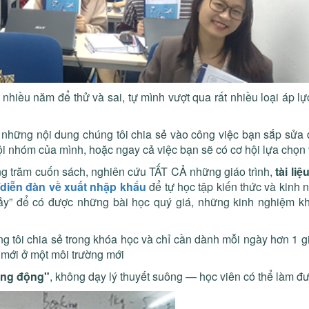
 nhiều năm để thử và sai, tự mình vượt qua rất nhiều loại áp 
ố những nội dung chúng tôi chia sẻ vào công việc bạn sắp sửa
ội nhóm của mình, hoặc ngay cả việc bạn sẽ có cơ hội lựa chọn
ng trăm cuốn sách, nghiên cứu TẤT CẢ những giáo trình,
tài liệ
diễn đàn về xuất nhập khẩu
để tự học tập kiến thức và kinh
c vảy” để có được những bài học quý giá, những kinh nghiệm 
úng tôi chia sẻ trong khóa học và chỉ cần dành mỗi ngày hơn 1 
 mới ở một môi trường mới
sống động"
, không dạy lý thuyết suông — học viên có thể làm đư