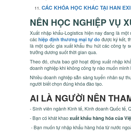
CÁC KHÓA HỌC KHÁC TẠI HAN EX
NÊN HỌC NGHIỆP VỤ X
Xuất nhập khẩu-Logistics hiện nay đang là một n
các
hiệp định thương mại tự do
được ký kết, t
là một quốc gia xuất khẩu thu hút các công ty 
trưởng dương suốt thời gian qua.
Theo đó, chưa bao giờ hoạt động xuất nhập kh
doanh nghiệp khi không công ty nào muốn mình bị
Nhiều doanh nghiệp sẵn sàng tuyển nhân sự thuầ
người biết chọn đúng khóa đào tạo.
AI LÀ NGƯỜI NÊN THA
- Sinh viên ngành Kinh tế, Kinh doanh Quốc tế, 
- Bạn có khát khao
xuất khẩu hàng hóa của Vi
- Bạn muốn tự nhập khẩu hàng hóa từ nước ngoà