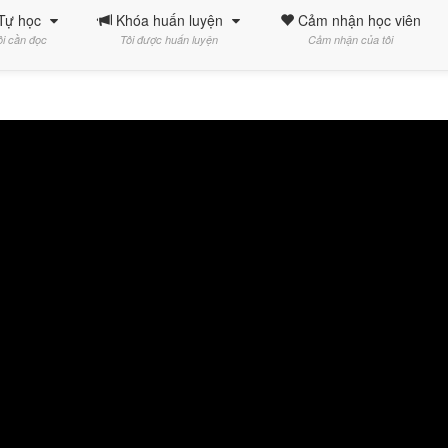
Tự học
Khóa huấn luyện
Cảm nhận học viên
ôi cần đọc
Tôi được huấn luyện
Cảm nhận của tôi