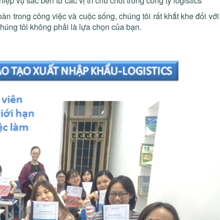
p vụ sắc bén từ các vị trí chủ chốt trong công ty logistics
àn trong công việc và cuộc sống, chúng tôi rất khắt khe đối 
húng tôi không phải là lựa chọn của bạn.