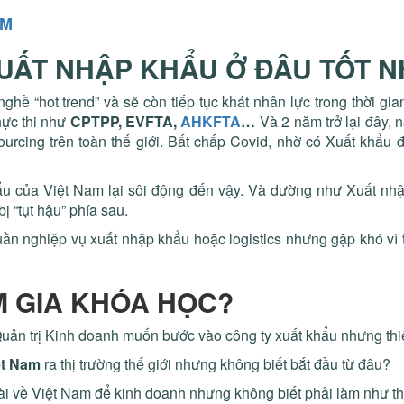
IM
UẤT NHẬP KHẨU Ở ĐÂU TỐT N
ghề “hot trend” và sẽ còn tiếp tục khát nhân lực trong thời g
hực thi như
CPTPP, EVFTA,
AHKFTA
…
Và 2 năm trở lại đây, 
sourcing trên toàn thế giới. Bất chấp Covid, nhờ có Xuất kh
ẩu của Việt Nam lại sôi động đến vậy. Và dường như Xuất nhậ
 “tụt hậu” phía sau.
n nghiệp vụ xuất nhập khẩu hoặc logistics nhưng gặp khó vì t
M GIA KHÓA HỌC?
Quản trị Kinh doanh muốn bước vào công ty xuất khẩu nhưng thi
ệt Nam
ra thị trường thế giới nhưng không biết bắt đầu từ đâu?
i về Việt Nam để kinh doanh nhưng không biết phải làm như t