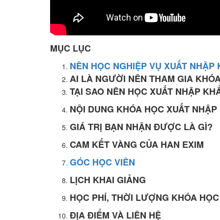
MỤC LỤC
NÊN HỌC NGHIỆP VỤ XUẤT NHẬP 
AI LÀ NGƯỜI NÊN THAM GIA KHÓ
TẠI SAO NÊN HỌC XUẤT NHẬP KHẨ
NỘI DUNG KHÓA HỌC XUẤT NHẬP 
GIÁ TRỊ BẠN NHẬN ĐƯỢC LÀ GÌ?
CAM KẾT VÀNG CỦA HAN EXIM
GÓC HỌC VIÊN
LỊCH KHAI GIẢNG
HỌC PHÍ, THỜI LƯỢNG KHÓA HỌC
ĐỊA ĐIỂM VÀ LIÊN HỆ