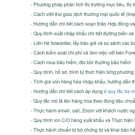
- Phương pháp phân tích thị trường mục tiêu, thị 
- Cách viết thư giao dịch thương mại quốc tế (Inqu
- Hướng dẫn chi tiết cách soạn thảo Hợp đồng v
- Quy trình xuất nhập khẩu chi tiết đường biển 
- Liên hệ forwarder, lấy báo giá và so sánh các b
- Cách kiểm soát chi phí và làm việc với bên Fo
- Cách mua bảo hiểm, đòi bồi thường bảo hiểm
- Quy trình, hồ sơ, trình tự thực hiện từng phươ
- Tính giá vốn hàng hóa nhập khẩu, hướng dẫn th
- Hướng dẫn chi tiết cách áp dụng
6 quy tắc tra 
- Quy tắc mô tả tên hàng hóa theo đúng tiêu chu
- Thực hành email, call, Zoom với khách nước ngoà
- Quy trình xin C/O hàng xuất khẩu và Thực hiện 
- Thực hành chuẩn bị bộ chứng từ và khai báo hả