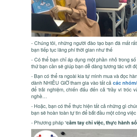
- Chúng tôi, những người đào tạo bạn đã mất rất
bạn tiếp tục lãng phí thời gian như thế
- Có thể bạn chỉ áp dụng một phần nhỏ trong s
thứ bạn cần sẽ giúp bạn dễ dàng tương tác với đ
- Bạn có thể ra ngoài kia tự mình mua và đọc hà
dành NHIỀU GIỜ tham gia vào tất cả
các nhóm/
để trải nghiệm, chiến đấu đến cả “trầy vi tró
nghề…
- Hoặc, bạn có thể thực hiện tất cả những gì ch
bạn sẽ hoàn toàn tự tin để bắt đầu một công việc
- Phương pháp “
cầm tay chỉ việc, thực hành 