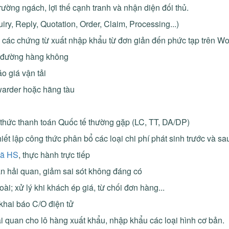
trường ngách, lợi thế cạnh tranh và nhận diện đối thủ.
iry, Reply, Quotation, Order, Claim, Processing...)
à các chứng từ xuất nhập khẩu từ đơn giản đến phức tạp trên W
và đường hàng không
áo giá vận tải
rwarder hoặc hãng tàu
ng thức thanh toán Quốc tế thường gặp (LC, TT, DA/DP)
iết lập công thức phân bổ các loại chi phí phát sinh trước và 
mã HS
, thực hành trực tiếp
ẩn hải quan, giảm sai sót không đáng có
i; xử lý khi khách ép giá, từ chối đơn hàng...
khai báo C/O điện tử
i quan cho lô hàng xuất khẩu, nhập khẩu các loại hình cơ bản.