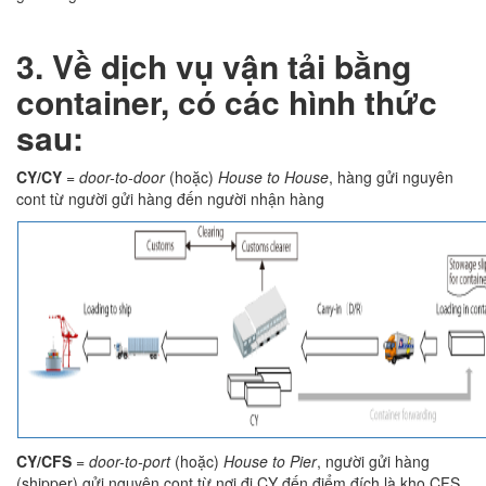
3. Về dịch vụ vận tải bằng
container, có các hình thức
sau:
CY/CY
=
door-to-door
(hoặc)
House to House
, hàng gửi nguyên
cont từ người gửi hàng đến người nhận hàng
CY/CFS
=
door-to-port
(hoặc)
House to Pier
, người gửi hàng
(shipper) gửi nguyên cont từ nơi đi CY đến điểm đích là kho CFS