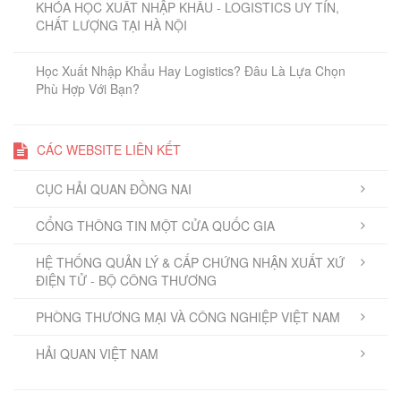
KHÓA HỌC XUẤT NHẬP KHẨU - LOGISTICS UY TÍN,
CHẤT LƯỢNG TẠI HÀ NỘI
Học Xuất Nhập Khẩu Hay Logistics? Đâu Là Lựa Chọn
Phù Hợp Với Bạn?
CÁC WEBSITE LIÊN KẾT
CỤC HẢI QUAN ĐỒNG NAI
CỔNG THÔNG TIN MỘT CỬA QUỐC GIA
HỆ THỐNG QUẢN LÝ & CẤP CHỨNG NHẬN XUẤT XỨ
ĐIỆN TỬ - BỘ CÔNG THƯƠNG
PHÒNG THƯƠNG MẠI VÀ CÔNG NGHIỆP VIỆT NAM
HẢI QUAN VIỆT NAM