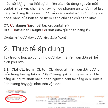
mẫu, số lượng ít và thật sự phí tiền của nếu dùng nguyên một
container để xếp chỗ hàng này. Khi đó phương án tối ưu nhất là đi
hàng lẻ. Hàng lẻ này vẫn được xếp vào container nhưng trong đó
ngoài hàng của bạn sẽ có thêm hàng của các chủ hàng khác.
CY:
C
ontainer
Y
ard
(bãi tập kết container)
CFS:
C
ontainer
F
reight
S
tation
(kho gửi/nhận hàng lẻ)
Container: dưới đây được viết tắt là "cont"
2. Thực tế áp dụng
Tùy trường hợp áp dụng như dưới đây mà trên vận đơn sẽ thể
hiện phù hợp:
2.1.FCL/FCL: from FCL to FCL
, được ghi trên vận đơn đường
biển trong trường hợp người gửi hàng gửi hàng nguyên cont từ
cảng đi, người nhận hàng nhận nguyên cont tại cảng đến. Đây là
tình huống hay gặp nhất trên vận đơn.