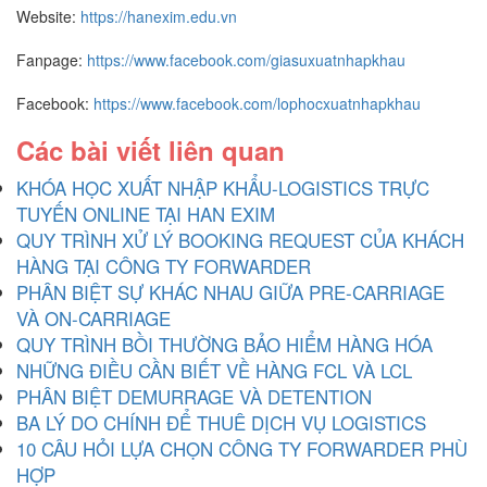
Website:
https://hanexim.edu.vn
Fanpage:
https://www.facebook.com/giasuxuatnhapkhau
Facebook:
https://www.facebook.com/lophocxuatnhapkhau
Các bài viết liên quan
KHÓA HỌC XUẤT NHẬP KHẨU-LOGISTICS TRỰC
TUYẾN ONLINE TẠI HAN EXIM
QUY TRÌNH XỬ LÝ BOOKING REQUEST CỦA KHÁCH
HÀNG TẠI CÔNG TY FORWARDER
PHÂN BIỆT SỰ KHÁC NHAU GIỮA PRE-CARRIAGE
VÀ ON-CARRIAGE
QUY TRÌNH BỒI THƯỜNG BẢO HIỂM HÀNG HÓA
NHỮNG ĐIỀU CẦN BIẾT VỀ HÀNG FCL VÀ LCL
PHÂN BIỆT DEMURRAGE VÀ DETENTION
BA LÝ DO CHÍNH ĐỂ THUÊ DỊCH VỤ LOGISTICS
10 CÂU HỎI LỰA CHỌN CÔNG TY FORWARDER PHÙ
HỢP