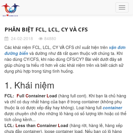
PHÂN BIỆT FCL, LCL, CY VÀ CFS
24-02-2018
84880
Các khái niệm FCL, LCL, CY VÀ CFS chỉ xuất hiện trên
vận đơn
đường biển
và dường như đã rất quen thuộc với chúng ta. Khi
nào dùng CY/CFS, khi nào dùng CFS/CY? Bài viết dưới đây sẽ
giúp chúng ta hiểu rõ hơn về các khái niệm trên và biết cách sử
dụng phù hợp trong từng tình huống.
1. Khái niệm
FCL:
F
ull
C
ontainer
L
oad
(hàng full cont). Khi bạn là chủ hàng
và chỉ có duy nhất hàng của bạn ở trong container (không phụ
thuộc là có được xếp đầy hay không). Loại hàng full
container
được chuyên chở cho những lô hàng có số lượng lớn hoặc có thể
tích cồng kềnh...
LCL:
L
ess than
C
ontainer
L
oad
(hàng rời, hàng lẻ, hàng xếp
chưa đầy container), loose container load. Nếu bạn có lô hàng