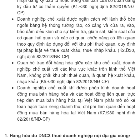
nhận đăng ký đầu tư hoặc trong văn bản của cơ quan đăng
ký đầu tư có thẩm quyền (K1.Đ30 nghị định 82/2018/NĐ-
CP)
Doanh nghiệp chế xuất được ngăn cách với lãnh thổ bên
ngoài bằng hệ thống tường rào, có cảng và cửa ra, vào,
bảo đảm điều kiện cho sự kiểm tra, giám sát, kiểm soát của
cơ quan hải quan và các cơ quan chức năng có liên quan
theo quy định áp dụng đối với khu phi thuế quan, quy định
tại pháp luật về thuế xuất khẩu, thuế nhập khẩu. (K2.Đ30,
nghị định 82/2018/NĐ-CP)
Quan hệ trao đổi hàng hóa giữa các khu chế xuất, doanh
nghiệp chế xuất với các khu vực khác trên lãnh thổ Việt
Nam, không phải khu phi thuế quan, là quan hệ xuất khẩu,
nhập khẩu (K5.Đ30 nghị định 82/2018/NĐ-CP)
Doanh nghiệp chế xuất khi được phép kinh doanh hoạt
động mua bán hàng hóa và các hoạt động liên quan trực
tiếp đến mua bán hàng hóa tại Việt Nam phải mở sổ kế
toán hạch toán riêng doanh thu, chi phí liên quan đến hoạt
động mua bán hàng hóa tại Việt Nam (K7.Đ30 nghị định
82/2018/NĐ-CP)
1. Hàng hóa do DNCX thuê doanh nghiệp nội địa gia công: