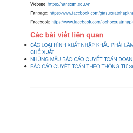
Website:
https://hanexim.edu.vn
Fanpage:
https://www.facebook.com/giasuxuatnhapkh
Facebook:
https://www.facebook.com/lophocxuatnhap
Các bài viết liên quan
CÁC LOẠI HÌNH XUẤT NHẬP KHẨU PHẢI L
CHẾ XUẤT
NHỮNG MẪU BÁO CÁO QUYẾT TOÁN DOANH
BÁO CÁO QUYẾT TOÁN THEO THÔNG TƯ 3