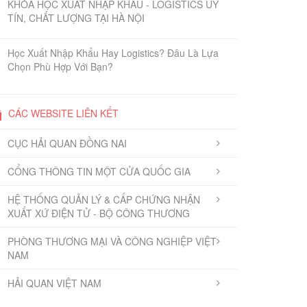
KHÓA HỌC XUẤT NHẬP KHẨU - LOGISTICS UY
TÍN, CHẤT LƯỢNG TẠI HÀ NỘI
Học Xuất Nhập Khẩu Hay Logistics? Đâu Là Lựa
Chọn Phù Hợp Với Bạn?
CÁC WEBSITE LIÊN KẾT
CỤC HẢI QUAN ĐỒNG NAI
CỔNG THÔNG TIN MỘT CỬA QUỐC GIA
HỆ THỐNG QUẢN LÝ & CẤP CHỨNG NHẬN
XUẤT XỨ ĐIỆN TỬ - BỘ CÔNG THƯƠNG
PHÒNG THƯƠNG MẠI VÀ CÔNG NGHIỆP VIỆT
NAM
HẢI QUAN VIỆT NAM