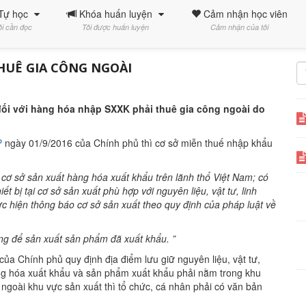
Tự học
Khóa huấn luyện
Cảm nhận học viên
ôi cần đọc
Tôi được huấn luyện
Cảm nhận của tôi
HUÊ GIA CÔNG NGOÀI
 đối với hàng hóa nhập SXXK phải thuê gia công ngoài do
P
ngày 01/9/2016 của Chính phủ thì cơ sở miễn thuế nhập khẩu
 cơ sở sản xuất hàng hóa xuất khẩu trên lãnh thổ Việt Nam; có
 bị tại cơ sở sản xuất phù hợp với nguyên liệu, vật tư, linh
c hiện thông báo cơ sở sản xuất theo quy định của pháp luật về
ụng để sản xuất sản phẩm đã xuất khẩu. ”
của Chính phủ quy định địa điểm lưu giữ nguyên liệu, vật tư,
àng hóa xuất khẩu và sản phẩm xuất khẩu phải nằm trong khu
 ngoài khu vực sản xuất thì tổ chức, cá nhân phải có văn bản