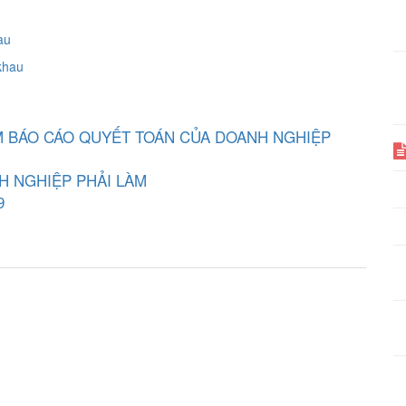
au
khau
ÀM BÁO CÁO QUYẾT TOÁN CỦA DOANH NGHIỆP
 NGHIỆP PHẢI LÀM
9