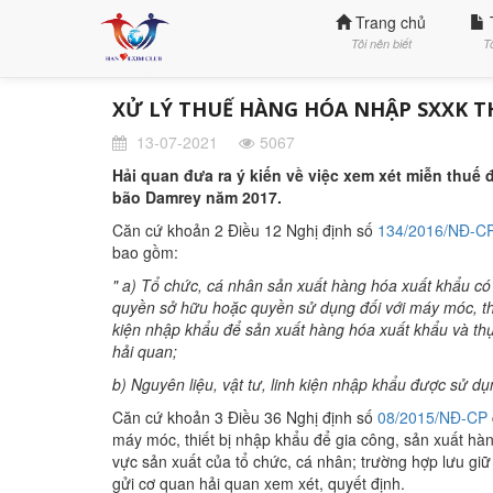
Trang chủ
Tôi nên biết
T
XỬ LÝ THUẾ HÀNG HÓA NHẬP SXXK T
13-07-2021
5067
Hải quan đưa ra ý kiến về việc xem xét miễn thuế
bão Damrey năm 2017.
Căn cứ khoản 2 Điều 12 Nghị định số
134/2016/NĐ-C
bao gồm:
" a) Tổ chức, cá nhân sản xuất hàng hóa xuất khẩu có
quyền sở hữu hoặc quyền sử dụng đối với máy móc, thiết
kiện nhập khẩu để sản xuất hàng hóa xuất khẩu và thự
hải quan;
b) Nguyên liệu, vật tư, linh kiện nhập khẩu được sử d
Căn cứ khoản 3 Điều 36 Nghị định số
08/2015/NĐ-CP
máy móc, thiết bị nhập khẩu để gia công, sản xuất h
vực sản xuất của tổ chức, cá nhân; trường hợp lưu giữ
gửi cơ quan hải quan xem xét, quyết định.