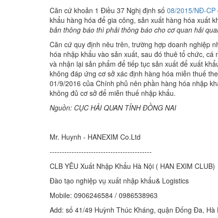
Căn cứ khoản 1 Điều 37 Nghị định số
08/2015/NĐ-CP
khẩu hàng hóa để gia công, sản xuất hàng hóa xuất k
bản thông báo thì phải thông báo cho cơ quan hải quan 
Căn cứ quy định nêu trên, trường hợp doanh nghiệp 
hóa nhập khẩu vào sản xuất, sau đó thuê tổ chức, cá
và nhận lại sản phẩm để tiếp tục sản xuất để xuất k
không đáp ứng cơ sở xác định hàng hóa miễn thuế theo
01/9/2016 của Chính phủ nên phần hàng hóa nhập khẩ
không đủ cơ sở để miễn thuế nhập khẩu.
Nguồn: CỤC HẢI QUAN TỈNH ĐỒNG NAI
Mr. Huynh - HANEXIM Co.Ltd
------------------------------------------
CLB YÊU Xuất Nhập Khẩu Hà Nội ( HAN EXIM CLUB)
Đào tạo nghiệp vụ xuất nhập khẩu& Logistics
Mobile: 0906246584 / 0986538963
Add: số 41/49 Huỳnh Thúc Kháng, quận Đống Đa, Hà 