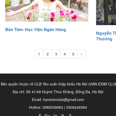
Bảo Tâm- Học Viện Ngân Hàng
Nguyễn Th
Thương
1
2
3
4
5
 Bản quyền thuộc về CLB Yêu xuất nhập khẩu Hà Nội (HAN EXIM CLU
Địa chỉ: Số 41/49 Huỳnh Thúc Kháng, Đống Đa, Hà Nội
Email:
haneximclub@gmail.com
Hotline: 0986538963 | 0906246584