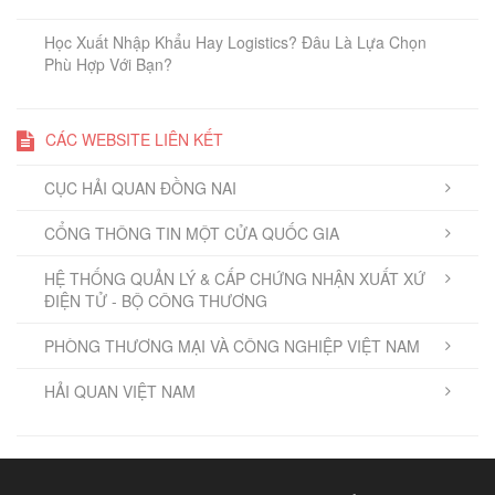
Học Xuất Nhập Khẩu Hay Logistics? Đâu Là Lựa Chọn
Phù Hợp Với Bạn?
CÁC WEBSITE LIÊN KẾT
CỤC HẢI QUAN ĐỒNG NAI
CỔNG THÔNG TIN MỘT CỬA QUỐC GIA
HỆ THỐNG QUẢN LÝ & CẤP CHỨNG NHẬN XUẤT XỨ
ĐIỆN TỬ - BỘ CÔNG THƯƠNG
PHÒNG THƯƠNG MẠI VÀ CÔNG NGHIỆP VIỆT NAM
HẢI QUAN VIỆT NAM