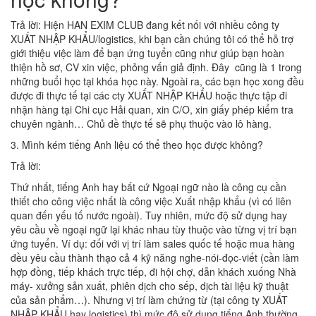
Trả lời: Hiện HAN EXIM CLUB đang kết nối với nhiều công ty
XUẤT NHẬP KHẨU/logistics, khi bạn cần chúng tôi có thể hỗ trợ
giới thiệu việc làm để bạn ứng tuyển cũng như giúp bạn hoàn
thiện hồ sơ, CV xin việc, phỏng vấn giả định. Đây cũng là 1 trong
những buổi học tại khóa học này. Ngoài ra, các bạn học xong đều
được đi thực tế tại các cty XUẤT NHẬP KHẨU hoặc thực tập đi
nhận hàng tại Chi cục Hải quan, xin C/O, xin giấy phép kiểm tra
chuyên ngành… Chủ đề thực tế sẽ phụ thuộc vào lô hàng.
3. Mình kém tiếng Anh liệu có thể theo học được không?
Trả lời:
Thứ nhất, tiếng Anh hay bất cứ Ngoại ngữ nào là công cụ cần
thiết cho công việc nhất là công việc Xuất nhập khẩu (vì có liên
quan đến yếu tố nước ngoài). Tuy nhiên, mức độ sử dụng hay
yêu cầu về ngoại ngữ lại khác nhau tùy thuộc vào từng vị trí bạn
ứng tuyển. Ví dụ: đối với vị trí làm sales quốc tế hoặc mua hàng
đều yêu cầu thành thạo cả 4 kỹ năng nghe-nói-đọc-viết (cần làm
hợp đồng, tiếp khách trực tiếp, đi hội chợ, dẫn khách xuống Nhà
máy- xưởng sản xuất, phiên dịch cho sếp, dịch tài liệu kỹ thuật
của sản phẩm…). Nhưng vị trí làm chứng từ (tại công ty XUẤT
NHẬP KHẨU hay logistics) thì mức độ sử dụng tiếng Anh thường