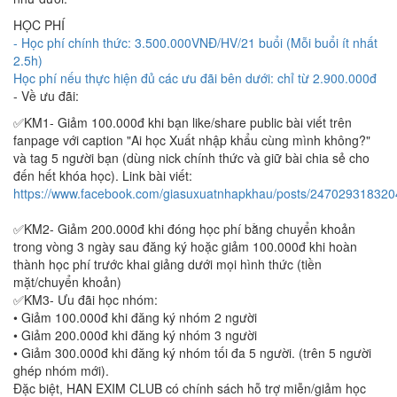
HỌC PHÍ
- Học phí chính thức: 3.500.000VNĐ/HV/21 buổi (Mỗi buổi ít nhất
2.5h)
Học phí nếu thực hiện đủ các ưu đãi bên dưới: chỉ từ 2.900.000đ
- Về ưu đãi:
✅KM1- Giảm 100.000đ khi bạn like/share public bài viết trên
fanpage với caption "Ai học Xuất nhập khẩu cùng mình không?"
và tag 5 người bạn (dùng nick chính thức và giữ bài chia sẻ cho
đến hết khóa học). Link bài viết:
https://www.facebook.com/giasuxuatnhapkhau/posts/24702931832
✅KM2- Giảm 200.000đ khi đóng học phí bằng chuyển khoản
trong vòng 3 ngày sau đăng ký hoặc giảm 100.000đ khi hoàn
thành học phí trước khai giảng dưới mọi hình thức (tiền
mặt/chuyển khoản)
✅KM3- Ưu đãi học nhóm:
• Giảm 100.000đ khi đăng ký nhóm 2 người
• Giảm 200.000đ khi đăng ký nhóm 3 người
• Giảm 300.000đ khi đăng ký nhóm tối đa 5 người. (trên 5 người
ghép nhóm mới).
Đặc biệt, HAN EXIM CLUB có chính sách hỗ trợ miễn/giảm học