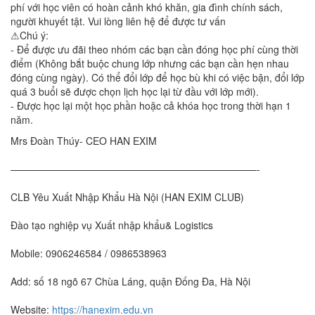
phí với học viên có hoàn cảnh khó khăn, gia đình chính sách,
người khuyết tật. Vui lòng liên hệ để được tư vấn
⚠Chú ý:
- Để được ưu đãi theo nhóm các bạn cần đóng học phí cùng thời
điểm (Không bắt buộc chung lớp nhưng các bạn cần hẹn nhau
đóng cùng ngày). Có thể đổi lớp để học bù khi có việc bận, đổi lớp
quá 3 buổi sẽ được chọn lịch học lại từ đầu với lớp mới).
- Được học lại một học phần hoặc cả khóa học trong thời hạn 1
năm.
Mrs Đoàn Thúy- CEO HAN EXIM
—————————————————————————-
CLB Yêu Xuất Nhập Khẩu Hà Nội (HAN EXIM CLUB)
Đào tạo nghiệp vụ Xuất nhập khẩu& Logistics
Mobile: 0906246584 / 0986538963
Add: số 18 ngõ 67 Chùa Láng, quận Đống Đa, Hà Nội
Website:
https://hanexim.edu.vn