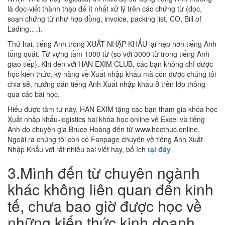
là đọc-viết thành thạo để ít nhất xử lý trên các chứng từ (đọc,
soạn chứng từ như hợp đồng, invoice, packing list, CO, Bill of
Lading….).
Thứ hai, tiếng Anh trong XUẤT NHẬP KHẨU lại hẹp hơn tiếng Anh
tổng quát. Từ vựng tầm 1000 từ (so với 3000 từ trong tiếng Anh
giao tiếp). Khi đến với HAN EXIM CLUB, các bạn không chỉ được
học kiến thức, kỹ năng về Xuất nhập khẩu mà còn được chúng tôi
chia sẻ, hướng dẫn tiếng Anh Xuất nhập khẩu ở trên lớp thông
qua các bài học.
Hiểu được tâm tư này, HAN EXIM tặng các bạn tham gia khóa học
Xuất nhập khẩu-logistics hai khóa học online về Excel và tiếng
Anh do chuyên gia Bruce Hoàng đến từ www.hocthuc.online.
Ngoài ra chúng tôi còn có Fanpage chuyên về tiếng Anh Xuất
Nhập Khẩu với rất nhiều bài viết hay, bổ ích
tại đây
3.Mình đến từ chuyên ngành
khác không liên quan đến kinh
tế, chưa bao giờ được học về
những kiến thức kinh doanh